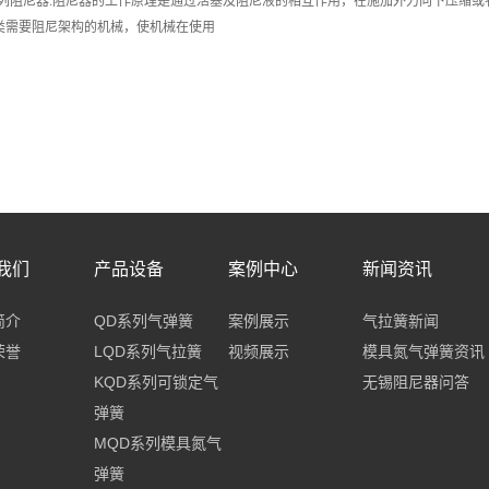
D系列阻尼器:阻尼器的工作原理是通过活塞及阻尼液的相互作用，在施加外力向下压缩
类需要阻尼架构的机械，使机械在使用
我们
产品设备
案例中心
新闻资讯
简介
QD系列气弹簧
案例展示
气拉簧新闻
荣誉
LQD系列气拉簧
视频展示
模具氮气弹簧资讯
KQD系列可锁定气
无锡阻尼器问答
弹簧
MQD系列模具氮气
弹簧