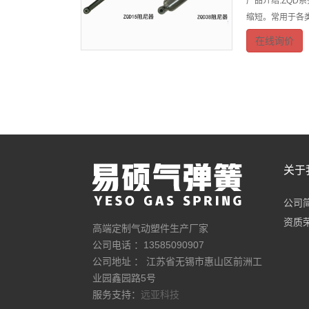
产品介绍:ZQ
缩短。常用于各
在线询价
关于
公司
资质
高端定制气动塑件生产厂家
公司电话 ：13585090907
公司地址 ： 江苏省无锡市惠山区前洲工
业园鑫园路5号
服务支持：
远亚科技