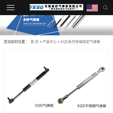
您当前的位置 ：
首 页
>
产品中心
>
EQD系列末端锁定气弹簧