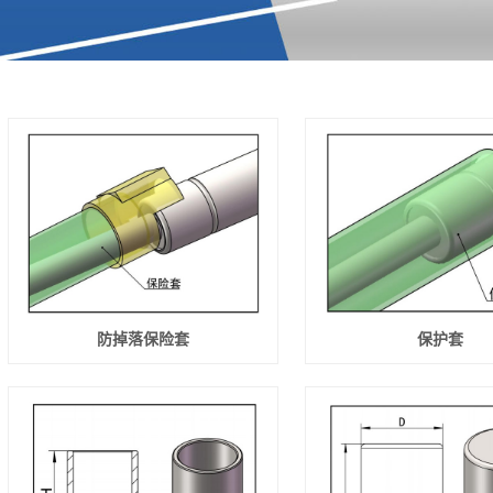
防掉落保险套
保护套