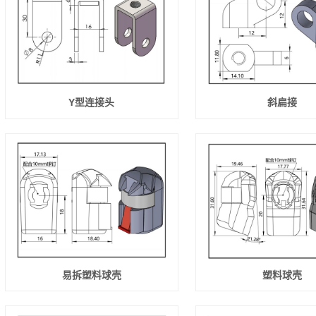
Y型连接头
斜扁接
易拆塑料球壳
塑料球壳