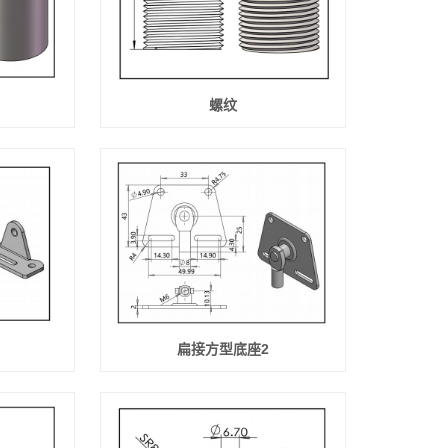
螺纹
扁接方型底座2