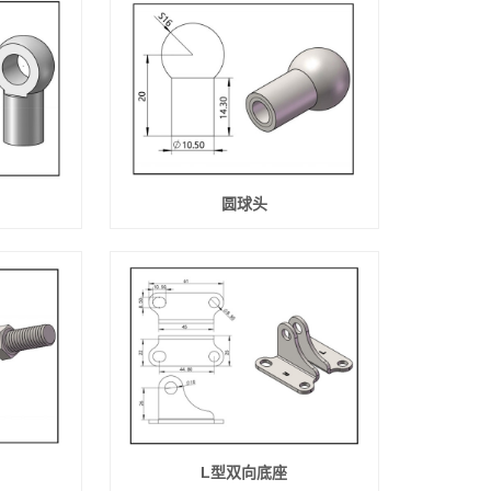
圆球头
L型双向底座