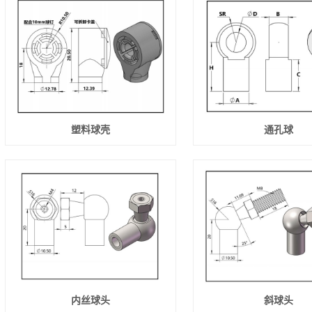
塑料球壳
通孔球
内丝球头
斜球头