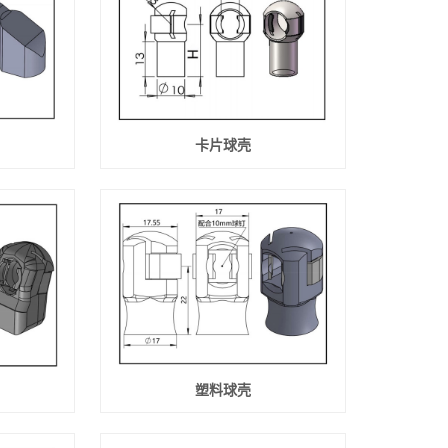
卡片球壳
塑料球壳