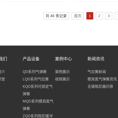
共 46 条记录
首页
1
2
3
我们
产品设备
案例中心
新闻资讯
简介
QD系列气弹簧
案例展示
气拉簧新闻
荣誉
LQD系列气拉簧
视频展示
模具氮气弹簧资讯
KQD系列可锁定气
无锡阻尼器问答
弹簧
MQD系列模具氮气
弹簧
ZQD系列阻尼缓冲