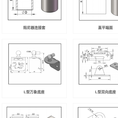
阻尼器连接套
直平端面
L型万象底座
L型双向底座