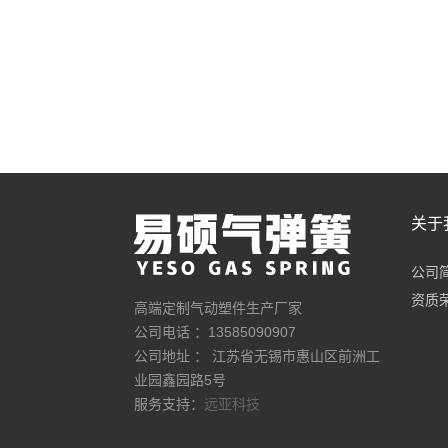
关于
公司
资质
高端定制气动塑件生产厂家
公司电话 ：13585090907
公司地址 ： 江苏省无锡市惠山区前洲工
业园鑫园路5号
服务支持：
远亚科技