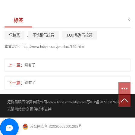
0
标签
气拉簧
,
不锈钢气拉簧
,
LQD系列气拉簧
本文网址：
http://www.hdqd.com/product/751.html
上一篇：
没有了
下一篇：
没有了
无锡易硕气弹簧有限公司-www.hdqd.com-hdqd.com
苏ICP备2022038268号-1
无锡网站建设
提供技术支持
苏公网安备 32020602001298号