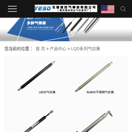
您当前的位置 ：
首 页
>
产品中心
>
LQD系列气拉簧