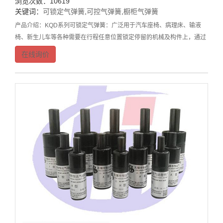
浏览次数：10619
关键词：
可锁定气弹簧
,
可控气弹簧
,
橱柜气弹簧
产品介绍：KQD系列可锁定气弹簧：广泛用于汽车座椅、病理床、输液
椅、新生儿车等各种需要在行程任意位置锁定停留的机械及构件上，通过
针阀控制开锁使活塞杆可以自由升缩、通过针阀闭锁使活塞杆锁定在当前
在线询价
行程位置，针阀自由状态为闭锁，按压为开锁。1、产