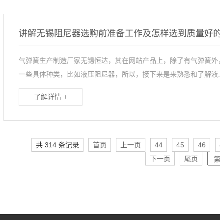
讲解无锡阻尼器选购前准备工作及怎样选到质量好
气弹簧生产制造厂家无锡恒达，其在网站产品上，除了有气弹簧外
一些具体种类，比如液压阻尼器，所以，接下来是来熟悉和了解液..
了解详情 +
共 314 条记录
首页
上一页
44
45
46
下一页
尾页