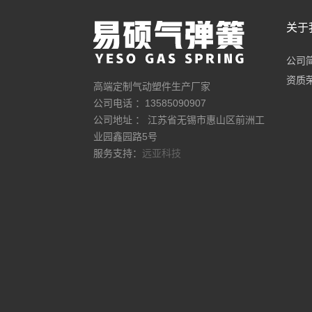
关于
公司
资质
高端定制气动塑件生产厂家
公司电话 ：13585090907
公司地址 ： 江苏省无锡市惠山区前洲工
业园鑫园路5号
服务支持：
远亚科技