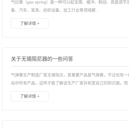
气拉簧（gas spring）是一种可以起支撑、缓冲、制动、高度
备、汽车、家具、纺织设备、加工行业等领域都...
了解详情 +
关于无锡阻尼器的一些问答
气弹簧生产制造厂家无锡恒达，其重要产品是气弹簧，不过也有一
站中所有产品，这样才能了解该生产厂家并拓宽自己的知识面。而..
了解详情 +