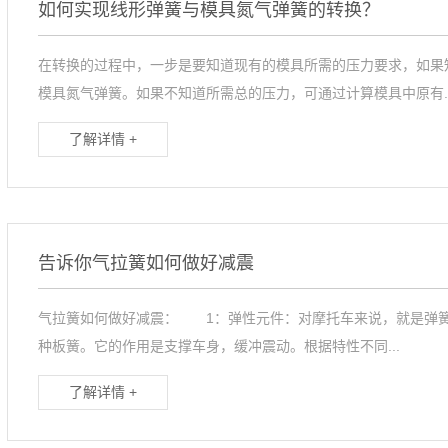
如何实现线形弹簧与模具氮气弹簧的转换？
在转换的过程中，一步是要知道现有的模具所需的压力要求，如果
模具氮气弹簧。如果不知道所需总的压力，可通过计算模具中原有..
了解详情 +
告诉你气拉簧如何做好减震
气拉簧如何做好减震： 1：弹性元件：对摩托车来说，就是弹
种板簧。它的作用是支撑车身，缓冲震动。根据特性不同...
了解详情 +