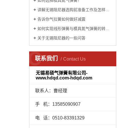
如何选择模具氮气弹簧？
讲解无锡阻尼器选购前准备工作及怎样选到质量好的
告诉你气拉簧如何做好减震
如何实现线形弹簧与模具氮气弹簧的转换？
关于无锡阻尼器的一些问答
C
联系我们
Contact Us
无锡易硕气弹簧有限公司-
www.hdqd.com-hdqd.com
联系人：曹经理
手 机：13585090907
电 话：0510-83391329