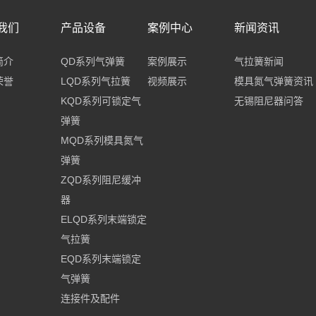
我们
产品设备
案例中心
新闻资讯
简介
QD系列气弹簧
案例展示
气拉簧新闻
荣誉
LQD系列气拉簧
视频展示
模具氮气弹簧资讯
KQD系列可锁定气
无锡阻尼器问答
弹簧
MQD系列模具氮气
弹簧
ZQD系列阻尼缓冲
器
ELQD系列末端锁定
气拉簧
EQD系列末端锁定
气弹簧
连接件及配件