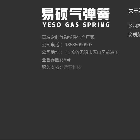
关于
公司
资质
高端定制气动塑件生产厂家
公司电话 ：13585090907
公司地址 ： 江苏省无锡市惠山区前洲工
业园鑫园路5号
服务支持：
远亚科技