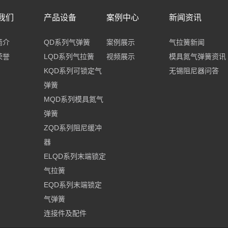
我们
产品设备
案例中心
新闻资讯
简介
QD系列气弹簧
案例展示
气拉簧新闻
荣誉
LQD系列气拉簧
视频展示
模具氮气弹簧资讯
KQD系列可锁定气
无锡阻尼器问答
弹簧
MQD系列模具氮气
弹簧
ZQD系列阻尼缓冲
器
ELQD系列末端锁定
气拉簧
EQD系列末端锁定
气弹簧
连接件及配件